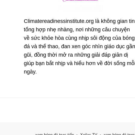
Climatereadinessinstitute.org là không gian tin
tổng hợp nhẹ nhàng, nơi những câu chuyện
về sức khỏe hòa cùng nhịp sôi động của bóng
đá và thể thao, đan xen góc nhìn giáo dục gầ
gũi, đồng thời mở ra những giải đáp giản dị
giúp bạn bắt nhịp và hiểu hơn về đời sống mỗ
ngày.
xem bóng đá trực tiếp
•
Xoilac TV
•
xem bóng đá trực 