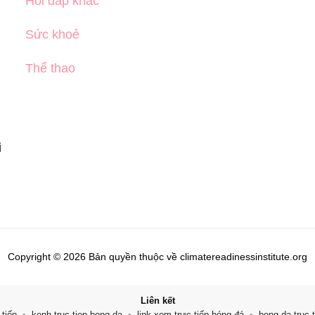
Hỏi đáp khác
Sức khoẻ
Thể thao
n
i
Copyright © 2026 Bản quyền thuộc về climatereadinessinstitute.org
Liên kết
tiếp
•
kenh truc tiep bong da
•
link xem trực tiếp bóng đá
•
bong da truc t