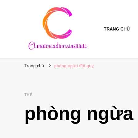
TRANG CHỦ
Climatereadinessinstitute
Trang chủ
phòng ngừa đột quỵ
THẺ
phòng ngừa 