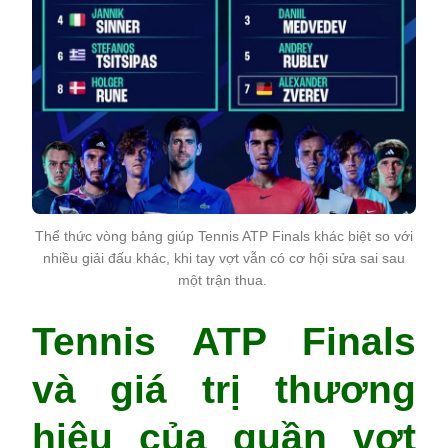
Thể thức vòng bảng giúp Tennis ATP Finals khác biệt so với
nhiều giải đấu khác, khi tay vợt vẫn có cơ hội sửa sai sau
một trận thua.
Tennis ATP Finals
và giá trị thương
hiệu của quần vợt