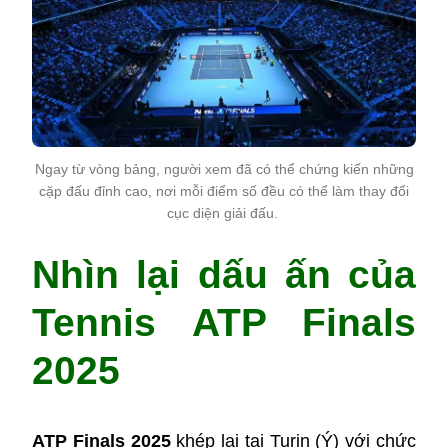
Ngay từ vòng bảng, người xem đã có thể chứng kiến những
cặp đấu đỉnh cao, nơi mỗi điểm số đều có thể làm thay đổi
cục diện giải đấu.
Nhìn lại dấu ấn của
Tennis ATP Finals
2025
ATP Finals 2025
khép lại tại Turin (Ý) với chức