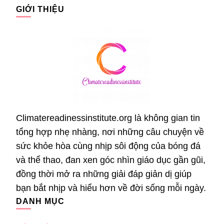
GIỚI THIỆU
Climatereadinessinstitute.org là không gian tin
tổng hợp nhẹ nhàng, nơi những câu chuyện về
sức khỏe hòa cùng nhịp sôi động của bóng đá
và thể thao, đan xen góc nhìn giáo dục gần gũi,
đồng thời mở ra những giải đáp giản dị giúp
bạn bắt nhịp và hiểu hơn về đời sống mỗi ngày.
DANH MỤC