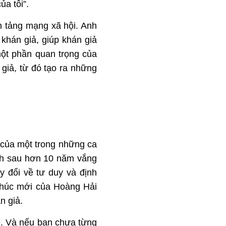
a tôi”.
n tảng mạng xã hội. Anh
 khán giả, giúp khán giả
một phần quan trọng của
giả, từ đó tạo ra những
i của một trong những ca
anh sau hơn 10 năm vắng
ay đổi về tư duy và định
khúc mới của Hoàng Hải
n giả.
. Và nếu bạn chưa từng