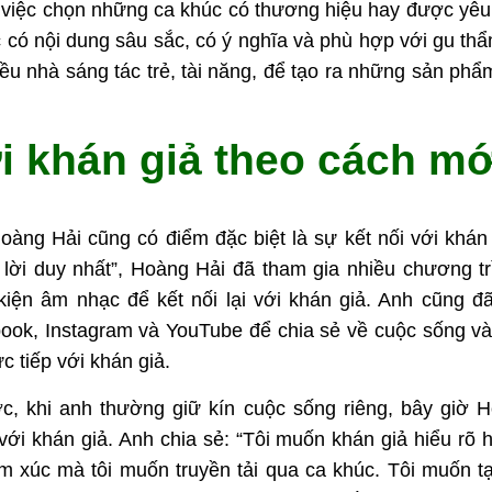
o việc chọn những ca khúc có thương hiệu hay được yêu 
 có nội dung sâu sắc, có ý nghĩa và phù hợp với gu th
iều nhà sáng tác trẻ, tài năng, để tạo ra những sản ph
ới khán giả theo cách mớ
àng Hải cũng có điểm đặc biệt là sự kết nối với khán
 lời duy nhất”, Hoàng Hải đã tham gia nhiều chương trì
kiện âm nhạc để kết nối lại với khán giả. Anh cũng đ
ook, Instagram và YouTube để chia sẻ về cuộc sống và
ực tiếp với khán giả.
ớc, khi anh thường giữ kín cuộc sống riêng, bây giờ
ới khán giả. Anh chia sẻ: “Tôi muốn khán giả hiểu rõ 
m xúc mà tôi muốn truyền tải qua ca khúc. Tôi muốn tạ