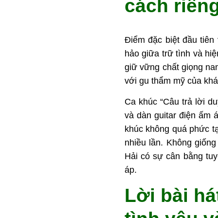
cách riên
Điểm đặc biệt đầu tiên
hảo giữa trữ tình và hi
giữ vững chất giọng na
với gu thẩm mỹ của khán
Ca khúc “Câu trả lời d
và dàn guitar điện ấm á
khúc không quá phức tạ
nhiều lần. Không giốn
Hải có sự cân bằng tuy
áp.
Lời bài há