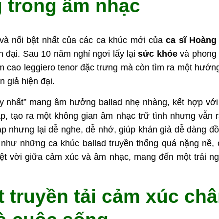
g trong âm nhạc
 và nổi bật nhất của các ca khúc mới của
ca sĩ Hoàng
ện đại. Sau 10 năm nghỉ ngơi lấy lại
sức khỏe
và phong 
m cao leggiero tenor đặc trưng mà còn tìm ra một hướ
 giả hiện đại.
uy nhất” mang âm hưởng ballad nhẹ nhàng, kết hợp với g
p, tạo ra một không gian âm nhạc trữ tình nhưng vẫn rấ
p nhưng lại dễ nghe, dễ nhớ, giúp khán giả dễ dàng đồ
g như những ca khúc ballad truyền thống quá nặng nề,
ệt vời giữa cảm xúc và âm nhạc, mang đến một trải n
t truyền tải cảm xúc ch