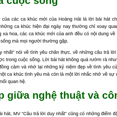
và cuộc sống
 của các ca khúc mới của Hoàng Hải là lời bài hát c
hững ca khúc hiện đại ngày nay thường chỉ xoay quan
 xa hoa, các ca khúc mới của anh đều có nội dung về
c sống mà mọi người thường gặp.
y nhất” nói về tình yêu chân thực, về những câu trả l
c trong cuộc sống. Lời bài hát không quá rườm rà như
 đồng cảm và nhớ lại những kỷ niệm đẹp về tình yêu của
một ca khúc tình yêu mà còn là một lời nhắc nhở về sự c
 mối quan hệ.
p giữa nghệ thuật và c
i hát, MV “Câu trả lời duy nhất” cũng có những điểm đặ