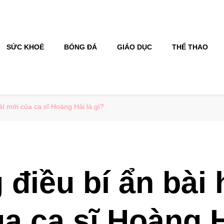
SỨC KHOẺ
BÓNG ĐÁ
GIÁO DỤC
THỂ THAO
át mới của ca sĩ Hoàng Hải là gì?
điều bí ẩn bài 
a ca sĩ Hoàng H