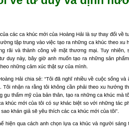
ổi về tư duy và định hư
 của các ca khúc mới của Hoàng Hải là sự thay đổi về 
ường tập trung vào việc tạo ra những ca khúc theo xu 
g rãi và thành công về mặt thương mại. Tuy nhiên,
 tư duy này, bây giờ anh muốn tạo ra những sản phẩ
theo những cảm xúc thật sự của mình.
Hoàng Hải chia sẻ: “Tôi đã nghĩ nhiều về cuộc sống và
 Tôi nhận ra rằng tôi không cần phải theo xu hướng th
ng gu thẩm mỹ của bản thân, tạo ra những ca khúc mà tôi
ca khúc mới của tôi có sự khác biệt so với những tác phẩ
i sao khán giả sẽ yêu thích các ca khúc mới của tôi”.
hể hiện qua cách anh chọn lựa ca khúc và người sáng 