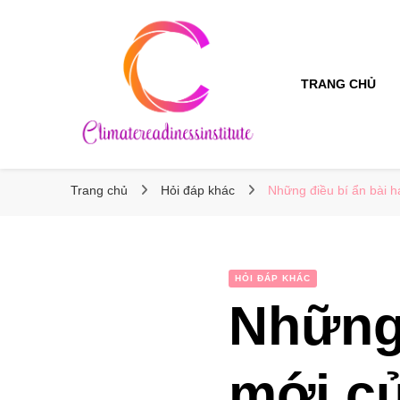
TRANG CHỦ
Climatereadinessinstitute
Climatereadinessinstitute
Trang chủ
Hỏi đáp khác
Những điều bí ẩn bài h
HỎI ĐÁP KHÁC
Những 
mới củ