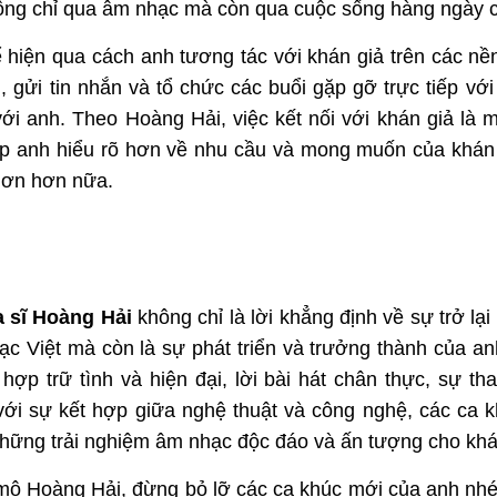
hông chỉ qua âm nhạc mà còn qua cuộc sống hàng ngày củ
ể hiện qua cách anh tương tác với khán giả trên các nề
n, gửi tin nhắn và tổ chức các buổi gặp gỡ trực tiếp với
ới anh. Theo Hoàng Hải, việc kết nối với khán giả là 
p anh hiểu rõ hơn về nhu cầu và mong muốn của khán 
hơn hơn nữa.
a sĩ Hoàng Hải
không chỉ là lời khẳng định về sự trở lạ
nhạc Việt mà còn là sự phát triển và trưởng thành của 
ợp trữ tình và hiện đại, lời bài hát chân thực, sự th
ới sự kết hợp giữa nghệ thuật và công nghệ, các ca 
ững trải nghiệm âm nhạc độc đáo và ấn tượng cho khá
mộ Hoàng Hải, đừng bỏ lỡ các ca khúc mới của anh nhé