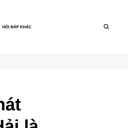
HỎI ĐÁP KHÁC
hát
ải là