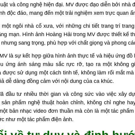
huật và
công nghệ
hiện đại. MV được đạo diễn bởi nhà 
 ảnh độc đáo, mang đến một trải nghiệm xem trực quan ấ
ột ngôi nhà cổ xưa, với những chi tiết trang trí tran
lãng mạn. Hình ảnh Hoàng Hải trong MV được thiết kế t
 nhưng sang trọng, phù hợp với chất giọng và phong cá
 MV là sự kết hợp giữa hình ảnh thực tế và hiệu ứng đồ
u ứng ánh sáng màu sắc rực rỡ, tạo ra một không g
 được sử dụng một cách tinh tế, không làm rối mắt mà
giả dễ dàng đồng cảm với nội dung của ca khúc.
ã đầu tư nhiều thời gian và công sức vào việc xây dự
t sản phẩm nghệ thuật hoàn chỉnh, không chỉ nghe h
một bản nhạc video đơn thuần mà còn là một tác phẩm 
hức như một tác phẩm điện ảnh.