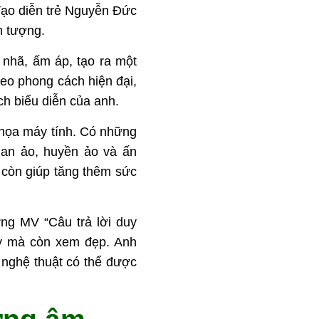
đạo diễn trẻ Nguyễn Đức
n tượng.
g nhã, ấm áp, tạo ra một
heo phong cách hiện đại,
ch biểu diễn của anh.
 họa máy tính. Có những
ian ảo, huyền ảo và ấn
 còn giúp tăng thêm sức
ng MV “Câu trả lời duy
ay mà còn xem đẹp. Anh
nghệ thuật có thể được