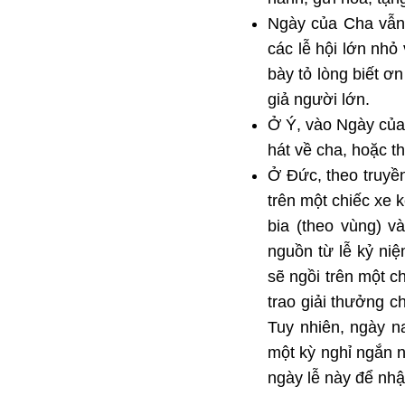
Ngày của Cha vẫn 
các lễ hội lớn nh
bày tỏ lòng biết ơ
giả người lớn.
Ở Ý, vào Ngày của
hát về cha, hoặc t
Ở Đức, theo truyề
trên một chiếc xe
bia (theo vùng) v
nguồn từ lễ kỷ ni
sẽ ngồi trên một c
trao giải thưởng c
Tuy nhiên, ngày n
một kỳ nghỉ ngắn n
ngày lễ này để nhậ