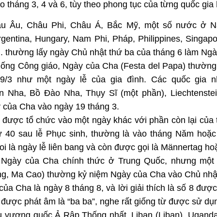
ào tháng 3, 4 và 6, tùy theo phong tục của từng quốc gia
u Âu, Châu Phi, Châu Á, Bắc Mỹ, một số nước ở 
gentina, Hungary, Nam Phi, Pháp, Philippines, Singapo
. thường lấy ngày Chủ nhật thứ ba của tháng 6 làm Ng
thống Công giáo, Ngày của Cha (Festa del Papa) thườn
9/3 như một ngày lễ của gia đình. Các quốc gia như
n Nha, Bồ Đào Nha, Thụy Sĩ (một phần), Liechtenst
 của Cha vào ngày 19 tháng 3.
 được tổ chức vào một ngày khác với phần còn lại của 
ứ 40 sau lễ Phục sinh, thường là vào tháng Năm hoặ
 là ngày lễ liên bang và còn được gọi là Männertag ho
ó Ngày của Cha chính thức ở Trung Quốc, nhưng một
, Ma Cao) thường kỷ niệm Ngày của Cha vào Chủ nhật 
ủa Cha là ngày 8 tháng 8, và lời giải thích là số 8 đư
m được phát âm là “ba ba”, nghe rất giống từ được sử dụn
u vương quốc Ả Rập Thống nhất, Liban (Liban), Uganda