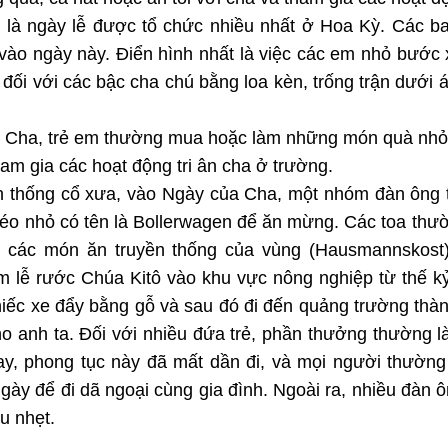
là ngày lễ được tổ chức nhiều nhất ở Hoa Kỳ. Các b
ỏ vào ngày này. Điển hình nhất là việc các em nhỏ bướ
n đối với các bậc cha chú bằng loa kèn, trống trận dưới
 Cha, trẻ em thường mua hoặc làm những món quà nhỏ 
ham gia các hoạt động tri ân cha ở trường.
n thống cổ xưa, vào Ngày của Cha, một nhóm đàn ông 
 kéo nhỏ có tên là Bollerwagen để ăn mừng. Các toa th
à các món ăn truyền thống của vùng (Hausmannskost)
ệm lễ rước Chúa Kitô vào khu vực nông nghiệp từ thế k
hiếc xe đẩy bằng gỗ và sau đó đi đến quảng trường thàn
ho anh ta. Đối với nhiều đứa trẻ, phần thưởng thường là
ay, phong tục này đã mất dần đi, và mọi người thườn
gày để đi dã ngoại cùng gia đình. Ngoài ra, nhiều đàn
u nhẹt.