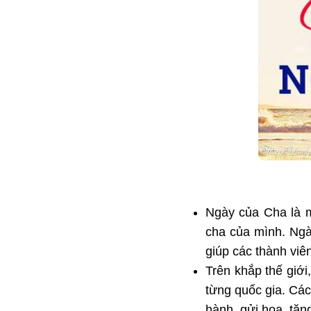
Ngày của Cha là m
cha của mình. Ngà
giúp các thành viê
Trên khắp thế giớ
từng quốc gia. Cá
hành, gửi hoa, tặng