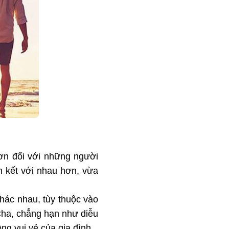
ơn đối với những người
n kết với nhau hơn, vừa
hác nhau, tùy thuộc vào
Cha, chẳng hạn như diễu
ng vui vẻ của gia đình.