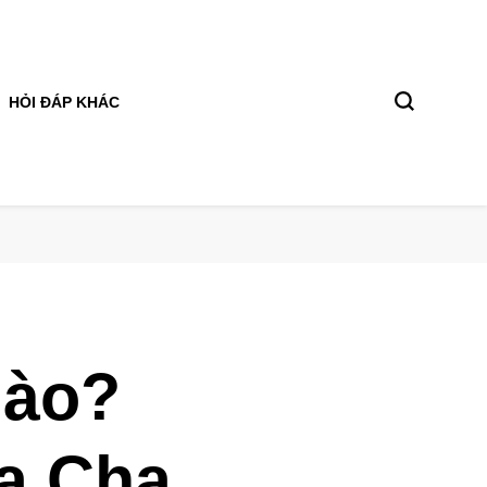
HỎI ĐÁP KHÁC
nào?
a Cha