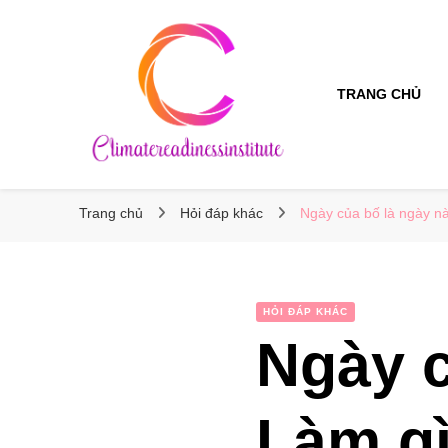
TRANG CHỦ
Climatereadinessinstitute
Climatereadinessinstitute
Trang chủ
Hỏi đáp khác
Ngày của bố là ngày 
HỎI ĐÁP KHÁC
Ngày c
Làm g