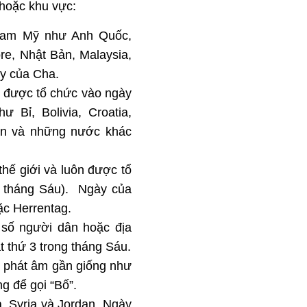
 hoặc khu vực:
Nam Mỹ như Anh Quốc,
re, Nhật Bản, Malaysia,
ày của Cha.
g được tổ chức vào ngày
 Bỉ, Bolivia, Croatia,
ein và những nước khác
thế giới và luôn được tổ
c tháng Sáu). Ngày của
ặc Herrentag.
 số người dân hoặc địa
thứ 3 trong tháng Sáu.
ợc phát âm gần giống như
g để gọi “Bố”.
, Syria và Jordan, Ngày