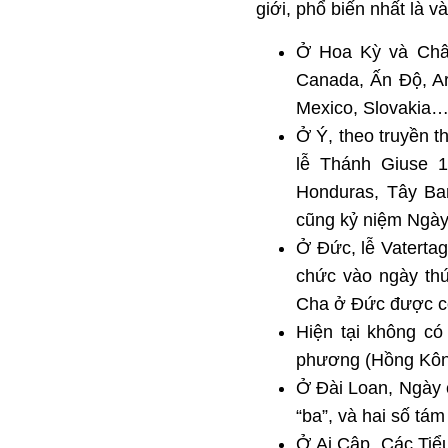
giới, phổ biến nhất là v
Ở Hoa Kỳ và Châ
Canada, Ấn Độ, Ar
Mexico, Slovakia…
Ở Ý, theo truyền 
lễ Thánh Giuse 1
Honduras, Tây Ba
cũng kỷ niệm Ngày
Ở Đức, lễ Vatertag
chức vào ngày th
Cha ở Đức được coi
Hiện tại không c
phương (Hồng Kông
Ở Đài Loan, Ngày c
“ba”, và hai số tá
Ở Ai Cập, Các Tiể