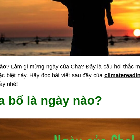
nào
? Làm gì mừng ngày của Cha? Đây là câu hỏi thắc mắ
c biệt này. Hãy đọc bài viết sau đây của
climatereadin
ày nhé!
ủa bố là ngày nào?