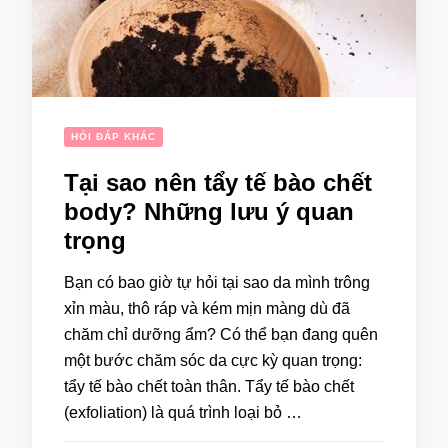
HỎI ĐÁP KHÁC
Tại sao nên tẩy tế bào chết
body? Những lưu ý quan
trọng
Bạn có bao giờ tự hỏi tại sao da mình trông
xỉn màu, thô ráp và kém mịn màng dù đã
chăm chỉ dưỡng ẩm? Có thể bạn đang quên
một bước chăm sóc da cực kỳ quan trọng:
tẩy tế bào chết toàn thân. Tẩy tế bào chết
(exfoliation) là quá trình loại bỏ …